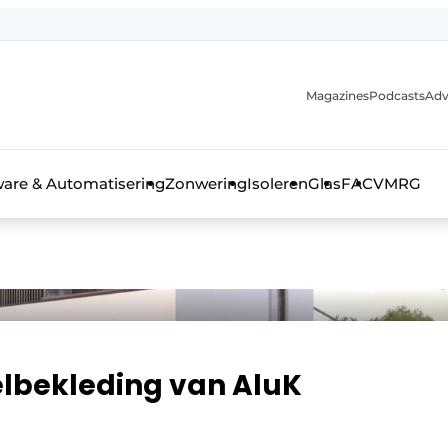
Magazines
Podcasts
Adv
ware & Automatisering
Zonwering
Isoleren
Glas
FAC
VMRG
ls, glas & daken
elbekleding van AluK