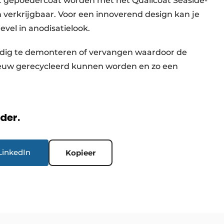
t gepoedercoat worden met het Qualicoat Seaside-
n verkrijgbaar. Voor een innoverend design kan je
vel in anodisatielook.
udig te demonteren of vervangen waardoor de
ieuw gerecycleerd kunnen worden en zo een
rder.
LinkedIn
Kopieer