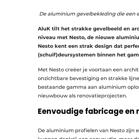
Privacy / Cookie statement
De aluminium gevelbekleding die een ei
Vacature aanmelden
Vacatures
AluK tilt het strakke gevelbeeld en ar
niveau met Nesto, de nieuwe alumini
Video’s
Nesto kent een strak design dat perf
(schuif)deursystemen binnen het ga
Met Nesto creëer je voortaan een archit
onzichtbare bevestiging en strakke lijn
bestaande gamma aan aluminium oploss
nieuwbouw als renovatieprojecten.
Eenvoudige fabricage en
De aluminium profielen van Nesto zijn 