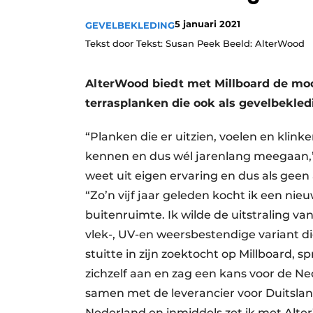
Privacy / Cookie statement
5 januari 2021
GEVELBEKLEDING
Vacature aanmelden
Tekst door Tekst: Susan Peek Beeld: AlterWood
Vacatures
AlterWood biedt met Millboard de mo
Video’s
terrasplanken die ook als gevelbekle
“Planken die er uitzien, voelen en klink
kennen en dus wél jarenlang meegaan,”
weet uit eigen ervaring en dus als geen
“Zo’n vijf jaar geleden kocht ik een n
buitenruimte. Ik wilde de uitstraling va
vlek-, UV-en weersbestendige variant di
stuitte in zijn zoektocht op Millboard, 
zichzelf aan en zag een kans voor de N
samen met de leverancier voor Duitslan
Nederland en inmiddels zet ik met Alte