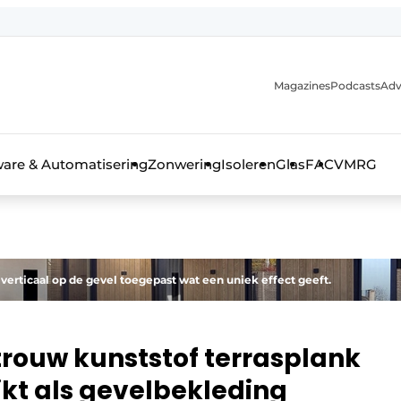
Magazines
Podcasts
Adv
ware & Automatisering
Zonwering
Isoleren
Glas
FAC
VMRG
ls, glas & daken
 verticaal op de gevel toegepast wat een uniek effect geeft.
rouw kunststof terrasplank
ikt als gevelbekleding