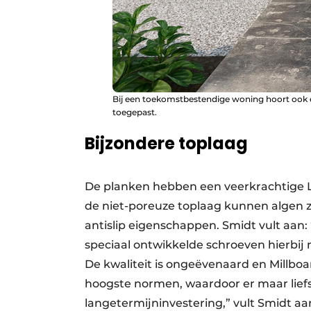
Bij een toekomstbestendige woning hoort ook e
toegepast.
Bijzondere toplaag
De planken hebben een veerkrachtige L
de niet-poreuze toplaag kunnen algen z
antislip eigenschappen. Smidt vult aan: 
speciaal ontwikkelde schroeven hierbij n
De kwaliteit is ongeëvenaard en Millb
hoogste normen, waardoor er maar liefst
langetermijninvestering,” vult Smidt aa