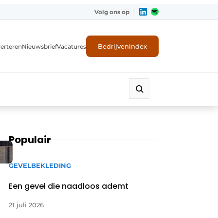
Volg ons op
Bedrijvenindex
erteren
Nieuwsbrief
Vacatures
Populair
GEVELBEKLEDING
Een gevel die naadloos ademt
21 juli 2026