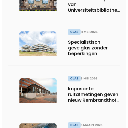
van
Universiteitsbibliotheek
(UB) Leiden vertonen
geen enkele
vertekening
GLAS
11 MEI 2026
Specialistisch
gevelglas zonder
beperkingen
GLAS
8 MEI 2026
Imposante
ruitafmetingen geven
nieuw Rembrandthof
nóg meer cachet
GLAS
6 MAART 2026