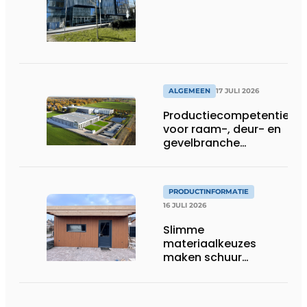
ALGEMEEN
17 JULI 2026
Productiecompetentie
voor raam-, deur- en
gevelbranche
uitgebreid
PRODUCTINFORMATIE
16 JULI 2026
Slimme
materiaalkeuzes
maken schuur
brandveilig en
robuust