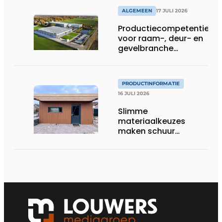
ALGEMEEN
17 JULI 2026
Productiecompetentie
voor raam-, deur- en
gevelbranche
uitgebreid
PRODUCTINFORMATIE
16 JULI 2026
Slimme
materiaalkeuzes
maken schuur
brandveilig en
robuust