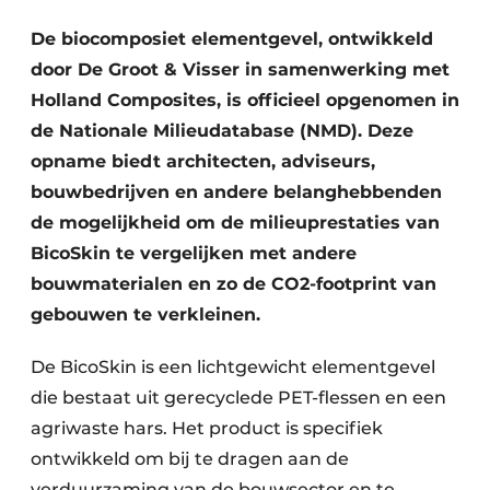
Podcasts
De biocomposiet elementgevel, ontwikkeld
Privacy / Cookie statement
door De Groot & Visser in samenwerking met
Vacature aanmelden
Holland Composites, is officieel opgenomen in
Vacatures
de Nationale Milieudatabase (NMD). Deze
Video’s
opname biedt architecten, adviseurs,
bouwbedrijven en andere belanghebbenden
de mogelijkheid om de milieuprestaties van
BicoSkin te vergelijken met andere
bouwmaterialen en zo de CO2-footprint van
gebouwen te verkleinen.
De BicoSkin is een lichtgewicht elementgevel
die bestaat uit gerecyclede PET-flessen en een
agriwaste hars. Het product is specifiek
ontwikkeld om bij te dragen aan de
verduurzaming van de bouwsector en te