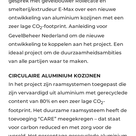
gesprek met gevelbouwer Rollecate en
smelterij/extrudeur E-Max over een nieuwe
ontwikkeling van aluminium kozijnen met een
zeer lage CO
-footprint. Aanleiding voor
2
GevelBeheer Nederland om de nieuwe
ontwikkeling te koppelen aan het project. Een
ideaal project om de duurzaamheidsambities
van alle partijen waar te maken.
CIRCULAIRE ALUMINIUM KOZIJNEN
In het project zijn raamsystemen toegepast die
zijn vervaardigd uit aluminium met gerecyclede
content van 80% en een zeer lage CO
-
2
footprint. Het duurzame raamsysteem heeft de
toevoeging “CARE” meegekregen – dat staat
voor carbon reduced en met zorg voor de
wereld. Het percentage gerecyclede aluminium