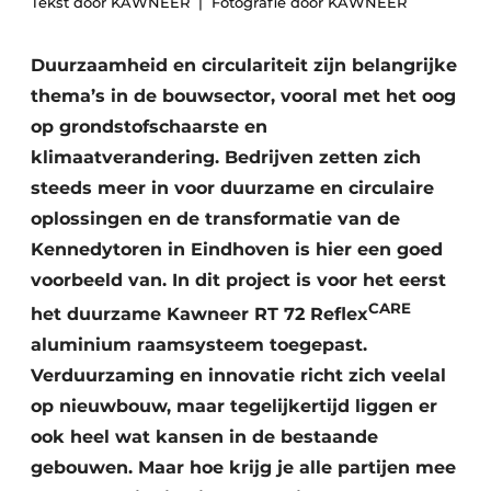
Tekst door KAWNEER
Fotografie door KAWNEER
Podcasts
Privacy / Cookie statement
Duurzaamheid en circulariteit zijn belangrijke
Vacature aanmelden
thema’s in de bouwsector, vooral met het oog
Vacatures
op grondstofschaarste en
klimaatverandering. Bedrijven zetten zich
Video’s
steeds meer in voor duurzame en circulaire
oplossingen en de transformatie van de
Kennedytoren in Eindhoven is hier een goed
voorbeeld van. In dit project is voor het eerst
CARE
het duurzame Kawneer RT 72 Reflex
aluminium raamsysteem toegepast.
Verduurzaming en innovatie richt zich veelal
op nieuwbouw, maar tegelijkertijd liggen er
ook heel wat kansen in de bestaande
gebouwen. Maar hoe krijg je alle partijen mee