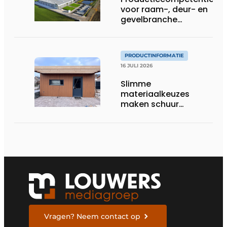
voor raam-, deur- en
gevelbranche
uitgebreid
PRODUCTINFORMATIE
16 JULI 2026
Slimme
materiaalkeuzes
maken schuur
brandveilig en
robuust
Vragen? Neem contact op