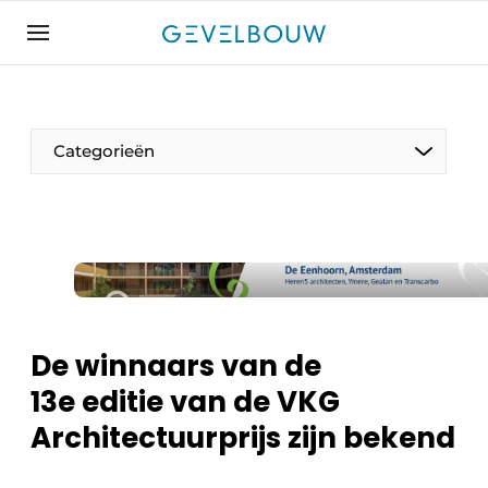
Aanmelden
Algemene voorwaarden
Bedrijven
Categorieën
Contact
De Gevelfactor
Direct contact
Evenement aanmelden
Gevelbouw | Het magazine over gevels, glas &
daken
De winnaars van de
Gevelbouw 2024-04
13e editie van de VKG
Meest gelezen
Architectuurprijs zijn bekend
Nieuwsbrief