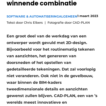
winnende combinatie
Podcasts
Privacy / Cookie statement
1 maart 2023
SOFTWARE & AUTOMATISERING
ALGEMEEN
Vacature aanmelden
Tekst door Chris Elbers
Fotografie door CAD-PLAN
Vacatures
Video’s
Een groot deel van de werkdag van een
ontwerper wordt gevuld met 2D-design.
Bijvoorbeeld voor het routinematig tekenen
van aanzichten, het genereren van
doorsneden of het opstellen van
gedetailleerde tekeningen. Dat zal voorlopig
niet veranderen. Ook niet in de gevelbouw,
waar binnen de BIM-kaders
tweedimensionale details en aanzichten
gewenst zullen blijven. CAD-PLAN, een van ’s
werelds meest innovatieve en