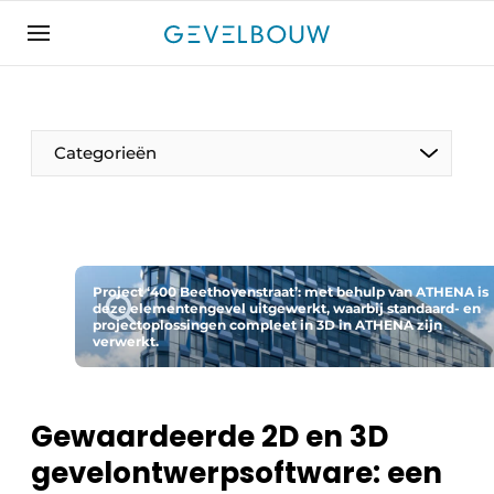
Aanmelden
Algemene voorwaarden
Bedrijven
Categorieën
Contact
De Gevelfactor
Direct contact
Evenement aanmelden
Project ‘400 Beethovenstraat’: met behulp van ATHENA is
deze elementengevel uitgewerkt, waarbij standaard- en
projectoplossingen compleet in 3D in ATHENA zijn
Gevelbouw | Het magazine over gevels, glas &
verwerkt.
daken
Gevelbouw 2024-04
Gewaardeerde 2D en 3D
Meest gelezen
gevelontwerpsoftware: een
Nieuwsbrief