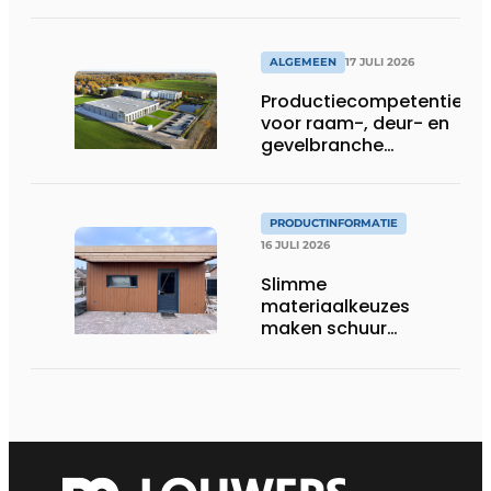
ALGEMEEN
17 JULI 2026
Productiecompetentie
voor raam-, deur- en
gevelbranche
uitgebreid
PRODUCTINFORMATIE
16 JULI 2026
Slimme
materiaalkeuzes
maken schuur
brandveilig en
robuust