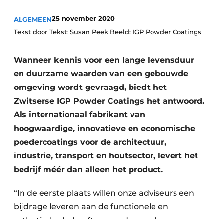
Podcasts
25 november 2020
ALGEMEEN
Privacy / Cookie statement
Tekst door Tekst: Susan Peek Beeld: IGP Powder Coatings
Vacature aanmelden
Vacatures
Wanneer kennis voor een lange levensduur
Video’s
en duurzame waarden van een gebouwde
omgeving wordt gevraagd, biedt het
Zwitserse IGP Powder Coatings het antwoord.
Als internationaal fabrikant van
hoogwaardige, innovatieve en economische
poedercoatings voor de architectuur,
industrie, transport en houtsector, levert het
bedrijf méér dan alleen het product.
“In de eerste plaats willen onze adviseurs een
bijdrage leveren aan de functionele en