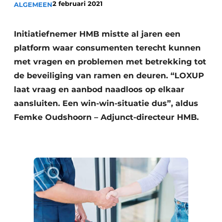
2 februari 2021
ALGEMEEN
Podcasts
Privacy / Cookie statement
Initiatiefnemer HMB mistte al jaren een
Vacature aanmelden
platform waar consumenten terecht kunnen
Vacatures
met vragen en problemen met betrekking tot
Video’s
de beveiliging van ramen en deuren. “LOXUP
laat vraag en aanbod naadloos op elkaar
aansluiten. Een win-win-situatie dus”, aldus
Femke Oudshoorn – Adjunct-directeur HMB.