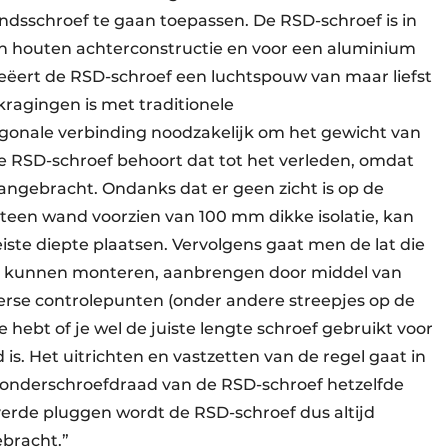
dsschroef te gaan toepassen. De RSD-schroef is in
en houten achterconstructie en voor een aluminium
reëert de RSD-schroef een luchtspouw van maar liefst
tkragingen is met traditionele
agonale verbinding noodzakelijk om het gewicht van
e RSD-schroef behoort dat tot het verleden, omdat
ngebracht. Ondanks dat er geen zicht is op de
steen wand voorzien van 100 mm dikke isolatie, kan
ste diepte plaatsen. Vervolgens gaat men de lat die
 te kunnen monteren, aanbrengen door middel van
verse controlepunten (onder andere streepjes op de
 hebt of je wel de juiste lengte schroef gebruikt voor
 is. Het uitrichten en vastzetten van de regel gaat in
onderschroefdraad van de RSD-schroef hetzelfde
everde pluggen wordt de RSD-schroef dus altijd
ebracht.”