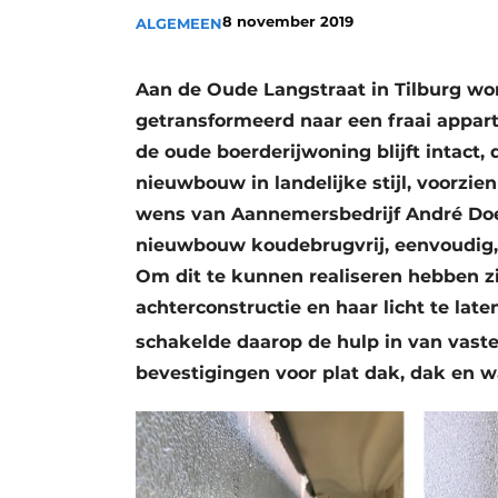
8 november 2019
ALGEMEEN
Privacy / Cookie statement
Vacature aanmelden
Aan de Oude Langstraat in Tilburg wo
Vacatures
getransformeerd naar een fraai appa
Video’s
de oude boerderijwoning blijft intact
nieuwbouw in landelijke stijl, voorzie
wens van Aannemersbedrijf André Doe
nieuwbouw koudebrugvrij, eenvoudig, 
Om dit te kunnen realiseren hebben z
achterconstructie en haar licht te lat
schakelde daarop de hulp in van vaste 
bevestigingen voor plat dak, dak en w