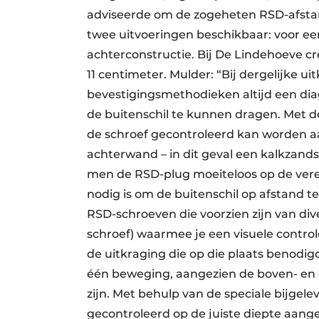
adviseerde om de zogeheten RSD-afstan
twee uitvoeringen beschikbaar: voor e
achterconstructie. Bij De Lindehoeve c
11 centimeter. Mulder: “Bij dergelijke ui
bevestigingsmethodieken altijd een di
de buitenschil te kunnen dragen. Met d
de schroef gecontroleerd kan worden aa
achterwand – in dit geval een kalkzand
men de RSD-plug moeiteloos op de verei
nodig is om de buitenschil op afstand
RSD-schroeven die voorzien zijn van di
schroef) waarmee je een visuele controle
de uitkraging die op die plaats benodigd
één beweging, aangezien de boven- en 
zijn. Met behulp van de speciale bijgel
gecontroleerd op de juiste diepte aang