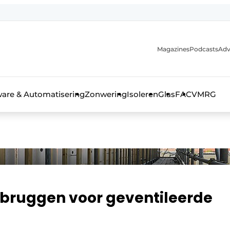
Magazines
Podcasts
Adv
ware & Automatisering
Zonwering
Isoleren
Glas
FAC
VMRG
ls, glas & daken
ebruggen voor geventileerde