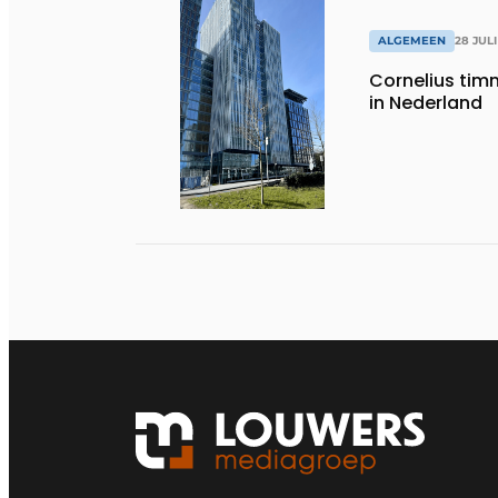
ALGEMEEN
28 JULI
Cornelius timm
in Nederland