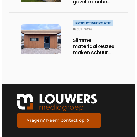
gevelbranche
uitgebreid
PRODUCTINFORMATIE
16 JULI 2026
Slimme
materiaalkeuzes
maken schuur
brandveilig en
robuust
Vragen? Neem contact op