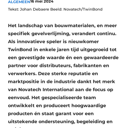
16 mei 2024
ALGEMEEN
Podcasts
Tekst: Johan Debaere Beeld: Novatech/TwinBond
Privacy / Cookie statement
Vacature aanmelden
Het landschap van bouwmaterialen, en meer
Vacatures
specifiek gevelverlijming, verandert continu.
Als innovatieve speler is nieuwkomer
Video’s
TwinBond in enkele jaren tijd uitgegroeid tot
een gevestigde waarde én een gewaardeerde
partner voor distributeurs, fabrikanten en
verwerkers. Deze sterke reputatie en
marktpositie in de industrie dankt het merk
van Novatech International aan de focus op
eenvoud. Het gespecialiseerde team
ontwikkelt en produceert hoogwaardige
producten én staat garant voor een
uitstekende ondersteuning, begeleiding en