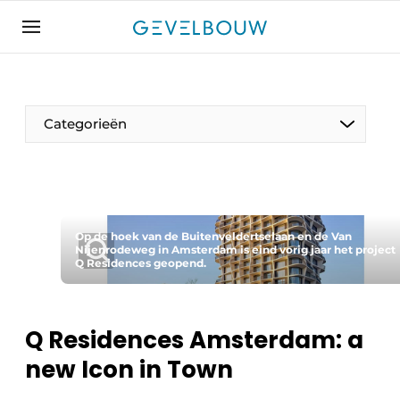
Aanmelden
Algemene voorwaarden
Bedrijven
Categorieën
Contact
De Gevelfactor
Direct contact
Evenement aanmelden
Op de hoek van de Buitenveldertselaan en de Van
Nijenrodeweg in Amsterdam is eind vorig jaar het project
Q Residences geopend.
Gevelbouw | Het magazine over gevels, glas &
daken
Gevelbouw 2024-04
Q Residences Amsterdam: a
Meest gelezen
new Icon in Town
Nieuwsbrief