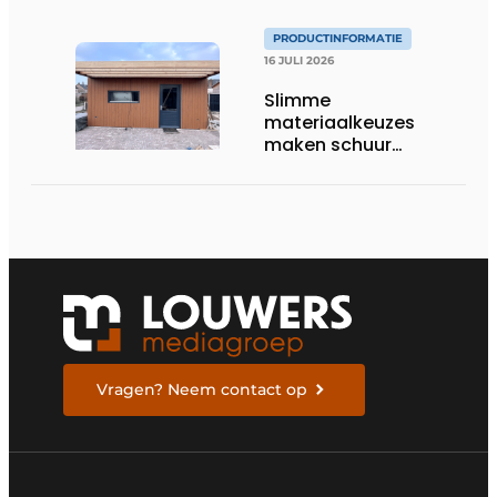
PRODUCTINFORMATIE
16 JULI 2026
Slimme
materiaalkeuzes
maken schuur
brandveilig en
robuust
Vragen? Neem contact op