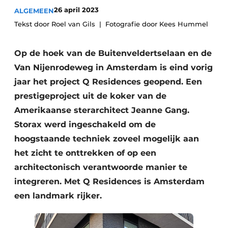
Podcasts
26 april 2023
ALGEMEEN
Privacy / Cookie statement
Tekst door Roel van Gils
Fotografie door Kees Hummel
Vacature aanmelden
Op de hoek van de Buitenveldertselaan en de
Vacatures
Van Nijenrodeweg in Amsterdam is eind vorig
Video’s
jaar het project Q Residences geopend. Een
prestigeproject uit de koker van de
Amerikaanse sterarchitect Jeanne Gang.
Storax werd ingeschakeld om de
hoogstaande techniek zoveel mogelijk aan
het zicht te onttrekken of op een
architectonisch verantwoorde manier te
integreren. Met Q Residences is Amsterdam
een landmark rijker.