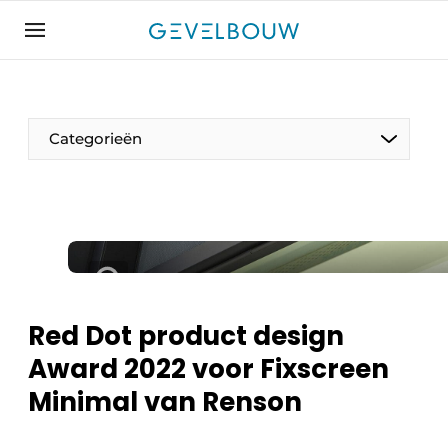
Aanmelden
Algemene voorwaarden
Bedrijven
Categorieën
Contact
De Gevelfactor
Direct contact
Evenement aanmelden
Gevelbouw | Het magazine over gevels, glas &
daken
Red Dot product design
Gevelbouw 2024-04
Award 2022 voor Fixscreen
Meest gelezen
Minimal van Renson
Nieuwsbrief