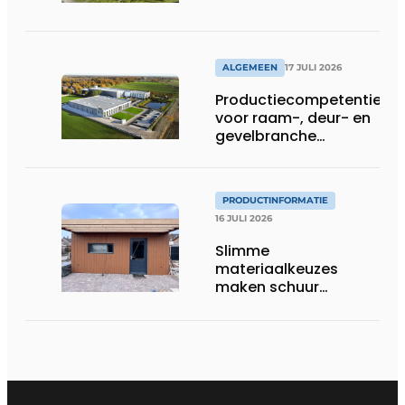
ALGEMEEN
17 JULI 2026
Productiecompetentie
voor raam-, deur- en
gevelbranche
uitgebreid
PRODUCTINFORMATIE
16 JULI 2026
Slimme
materiaalkeuzes
maken schuur
brandveilig en
robuust