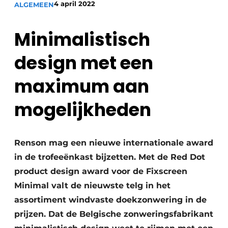
4 april 2022
ALGEMEEN
Podcasts
Privacy / Cookie statement
Minimalistisch
Vacature aanmelden
design met een
Vacatures
Video’s
maximum aan
mogelijkheden
Renson mag een nieuwe internationale award
in de trofeeënkast bijzetten. Met de Red Dot
product design award voor de Fixscreen
Minimal valt de nieuwste telg in het
assortiment windvaste doekzonwering in de
prijzen. Dat de Belgische zonweringsfabrikant