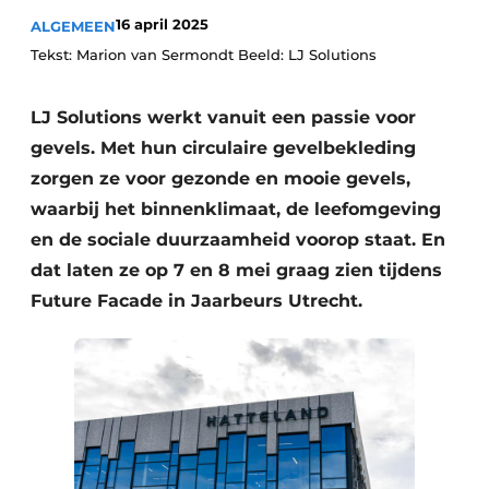
Podcasts
16 april 2025
ALGEMEEN
Privacy / Cookie statement
Tekst: Marion van Sermondt Beeld: LJ Solutions
Vacature aanmelden
LJ Solutions werkt vanuit een passie voor
Vacatures
gevels. Met hun circulaire gevelbekleding
Video’s
zorgen ze voor gezonde en mooie gevels,
waarbij het binnenklimaat, de leefomgeving
en de sociale duurzaamheid voorop staat. En
dat laten ze op 7 en 8 mei graag zien tijdens
Future Facade in Jaarbeurs Utrecht.