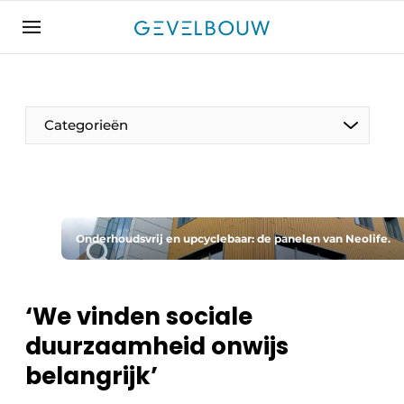
Aanmelden
Algemene voorwaarden
Bedrijven
Categorieën
Contact
De Gevelfactor
Direct contact
Evenement aanmelden
Onderhoudsvrij en upcyclebaar: de panelen van Neolife.
Gevelbouw | Het magazine over gevels, glas &
daken
‘We vinden sociale
Gevelbouw 2024-04
duurzaamheid onwijs
Meest gelezen
belangrijk’
Nieuwsbrief