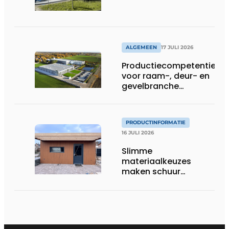
ALGEMEEN
17 JULI 2026
Productiecompetentie
voor raam-, deur- en
gevelbranche
uitgebreid
PRODUCTINFORMATIE
16 JULI 2026
Slimme
materiaalkeuzes
maken schuur
brandveilig en
robuust