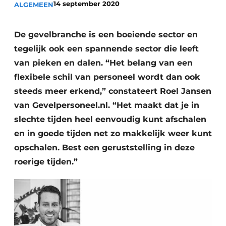
14 september 2020
ALGEMEEN
Podcasts
Privacy / Cookie statement
De gevelbranche is een boeiende sector en
Vacature aanmelden
tegelijk ook een spannende sector die leeft
Vacatures
van pieken en dalen. “Het belang van een
Video’s
flexibele schil van personeel wordt dan ook
steeds meer erkend,” constateert Roel Jansen
van Gevelpersoneel.nl. “Het maakt dat je in
slechte tijden heel eenvoudig kunt afschalen
en in goede tijden net zo makkelijk weer kunt
opschalen. Best een geruststelling in deze
roerige tijden.”