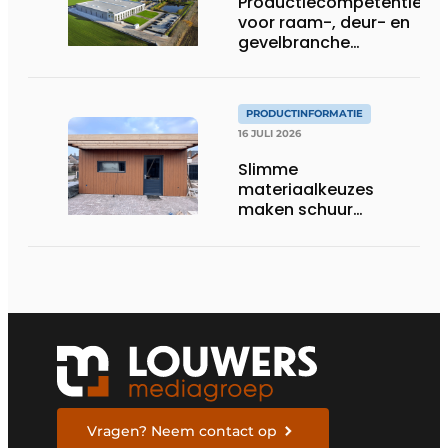
Productiecompetentie
voor raam-, deur- en
gevelbranche
uitgebreid
PRODUCTINFORMATIE
16 JULI 2026
Slimme
materiaalkeuzes
maken schuur
brandveilig en
robuust
Vragen? Neem contact op