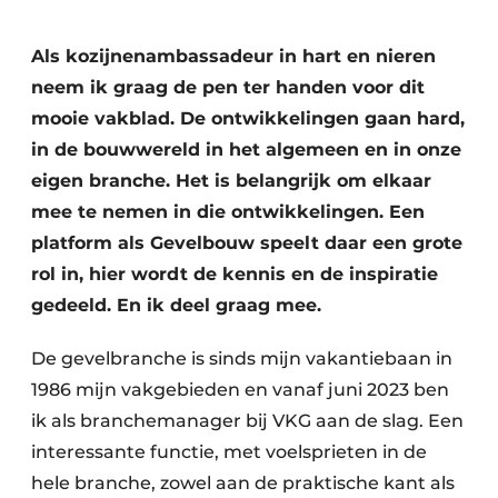
Podcasts
Privacy / Cookie statement
Als kozijnenambassadeur in hart en nieren
neem ik graag de pen ter handen voor dit
Vacature aanmelden
mooie vakblad. De ontwikkelingen gaan hard,
Vacatures
in de bouwwereld in het algemeen en in onze
Video’s
eigen branche. Het is belangrijk om elkaar
mee te nemen in die ontwikkelingen. Een
platform als Gevelbouw speelt daar een grote
rol in, hier wordt de kennis en de inspiratie
gedeeld. En ik deel graag mee.
De gevelbranche is sinds mijn vakantiebaan in
1986 mijn vakgebieden en vanaf juni 2023 ben
ik als branchemanager bij VKG aan de slag. Een
interessante functie, met voelsprieten in de
hele branche, zowel aan de praktische kant als