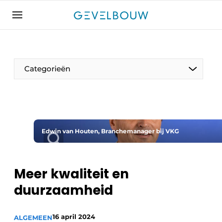
Aanmelden
Algemene voorwaarden
Bedrijven
Categorieën
Contact
De Gevelfactor
Direct contact
Evenement aanmelden
Edwin van Houten, Branchemanager bij VKG
Gevelbouw | Het magazine over gevels, glas &
daken
Meer kwaliteit en
Gevelbouw 2024-04
duurzaamheid
Meest gelezen
Nieuwsbrief
16 april 2024
ALGEMEEN