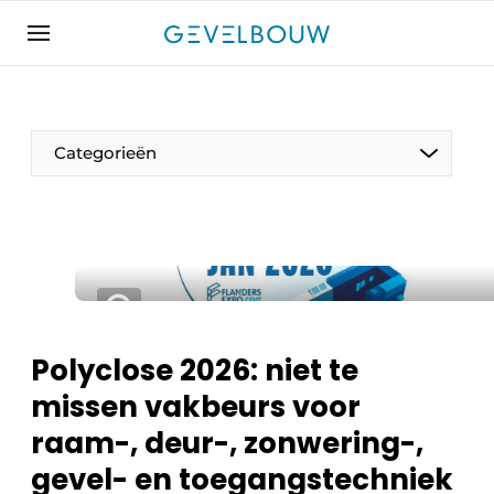
Aanmelden
Algemene voorwaarden
Bedrijven
Categorieën
Contact
De Gevelfactor
Direct contact
Evenement aanmelden
Gevelbouw | Het magazine over gevels, glas &
daken
Polyclose 2026: niet te
Gevelbouw 2024-04
missen vakbeurs voor
Meest gelezen
raam-, deur-, zonwering-,
Nieuwsbrief
gevel- en toegangstechniek