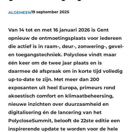
Podcasts
19 september 2025
ALGEMEEN
Privacy / Cookie statement
Vacature aanmelden
Van 14 tot en met 16 januari 2026 is Gent
Vacatures
opnieuw de ontmoetingsplaats voor iedereen
Video’s
die actief is in raam-, deur-, zonwering-, gevel-
en toegangstechniek. Polyclose vindt maar
één keer om de twee jaar plaats en is
daarmee dé afspraak om in korte tijd volledig
up-to-date te zijn. Met meer dan 200
exposanten uit heel Europa, primeurs rond
akoestisch comfort en klimaatbeheersing,
nieuwe inzichten over duurzaamheid en
digitalisering én de lancering van het
PolycloseSummit, belooft de 22ste editie een
inspirerende update te worden voor de hele