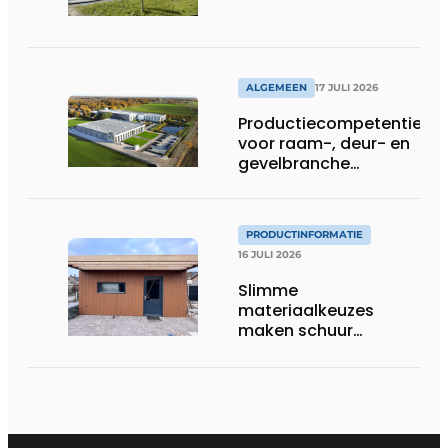
ALGEMEEN
17 JULI 2026
Productiecompetentie
voor raam-, deur- en
gevelbranche
uitgebreid
PRODUCTINFORMATIE
16 JULI 2026
Slimme
materiaalkeuzes
maken schuur
brandveilig en
robuust