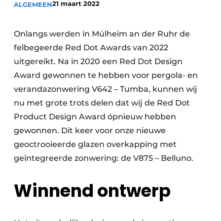
21 maart 2022
ALGEMEEN
Podcasts
Privacy / Cookie statement
Onlangs werden in Mülheim an der Ruhr de
Vacature aanmelden
felbegeerde Red Dot Awards van 2022
Vacatures
uitgereikt. Na in 2020 een Red Dot Design
Video’s
Award gewonnen te hebben voor pergola- en
verandazonwering V642 – Tumba, kunnen wij
nu met grote trots delen dat wij de Red Dot
Product Design Award ópnieuw hebben
gewonnen. Dit keer voor onze nieuwe
geoctrooieerde glazen overkapping met
geïntegreerde zonwering: de V875 – Belluno.
Winnend ontwerp