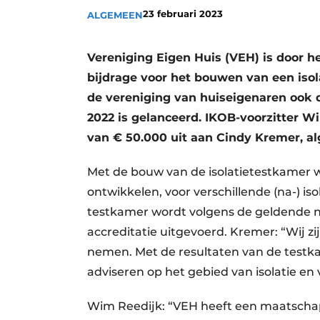
23 februari 2023
ALGEMEEN
Privacy / Cookie statement
Vacature aanmelden
Vereniging Eigen Huis (VEH) is door 
Vacatures
bijdrage voor het bouwen van een iso
Video’s
de vereniging van huiseigenaren ook de
2022 is gelanceerd. IKOB-voorzitter W
van € 50.000 uit aan Cindy Kremer, a
Met de bouw van de isolatietestkamer w
ontwikkelen, voor verschillende (na-) i
testkamer wordt volgens de geldende
accreditatie uitgevoerd. Kremer: “Wij z
nemen. Met de resultaten van de testk
adviseren op het gebied van isolatie e
Wim Reedijk: “VEH heeft een maatschappe