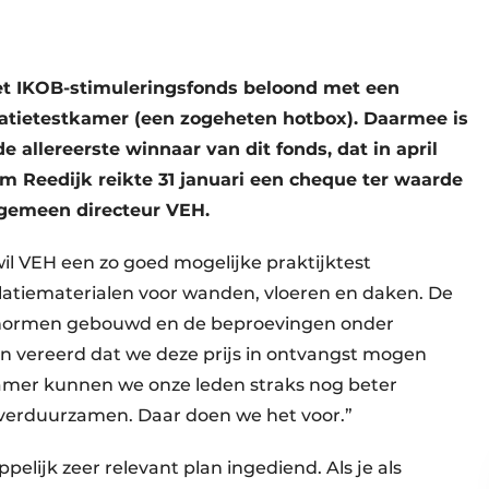
het IKOB-stimuleringsfonds beloond met een
latietestkamer (een zogeheten hotbox). Daarmee is
 allereerste winnaar van dit fonds, dat in april
im Reedijk reikte 31 januari een cheque ter waarde
lgemeen directeur VEH.
il VEH een zo goed mogelijke praktijktest
solatiematerialen voor wanden, vloeren en daken. De
 normen gebouwd en de beproevingen onder
ijn vereerd dat we deze prijs in ontvangst mogen
amer kunnen we onze leden straks nog beter
n verduurzamen. Daar doen we het voor.”
lijk zeer relevant plan ingediend. Als je als