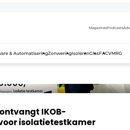
Magazines
Podcasts
Adv
ware & Automatisering
Zonwering
Isoleren
Glas
FAC
VMRG
ls, glas & daken
 ontvangt IKOB-
voor isolatietestkamer