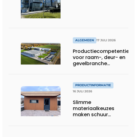
ALGEMEEN
17 JULI 2026
Productiecompetentie
voor raam-, deur- en
gevelbranche
uitgebreid
PRODUCTINFORMATIE
16 JULI 2026
Slimme
materiaalkeuzes
maken schuur
brandveilig en
robuust